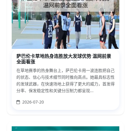
萨巴伦卡草地热身连胜放大发球优势 温网前景
全面看涨
在草地赛季的热身舞台上，萨巴伦卡用一波连胜把自己
的状态、信心与技术细节同时推向高点。她最具标志性
的发球武器，在快速场地上获得了更大的威力，首发得
分率、保发稳定性和关键分压制力都呈现...
2026-07-20