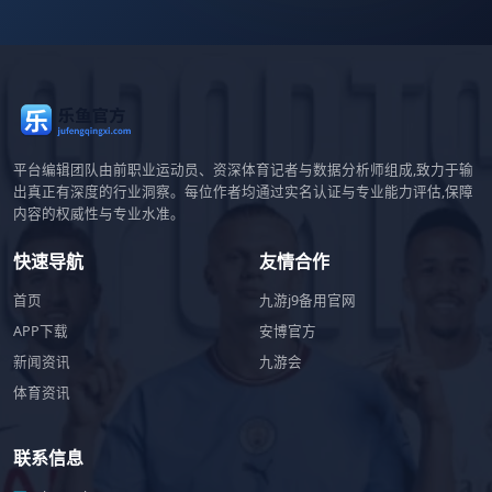
平台编辑团队由前职业运动员、资深体育记者与数据分析师组成,致力于输
出真正有深度的行业洞察。每位作者均通过实名认证与专业能力评估,保障
内容的权威性与专业水准。
快速导航
友情合作
首页
九游j9备用官网
APP下载
安博官方
新闻资讯
九游会
体育资讯
联系信息