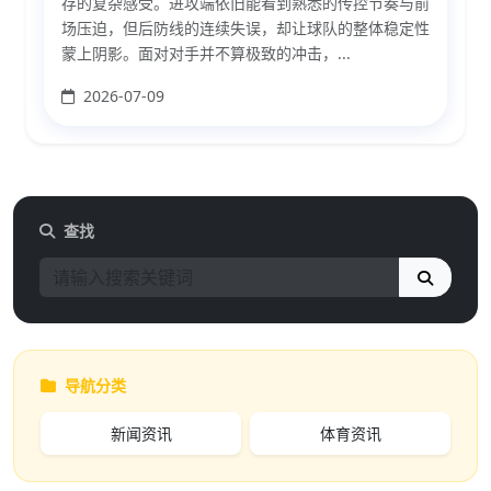
存的复杂感受。进攻端依旧能看到熟悉的传控节奏与前
场压迫，但后防线的连续失误，却让球队的整体稳定性
蒙上阴影。面对对手并不算极致的冲击，...
2026-07-09
查找
导航分类
新闻资讯
体育资讯