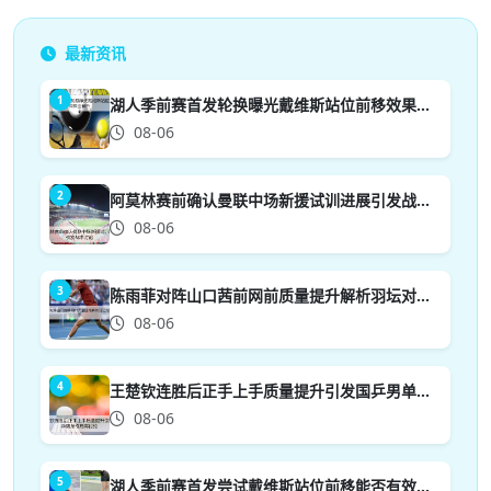
最新资讯
1
湖人季前赛首发轮换曝光戴维斯站位前移效果全解析
08-06
2
阿莫林赛前确认曼联中场新援试训进展引发战术讨论
08-06
3
陈雨菲对阵山口茜前网前质量提升解析羽坛对决胜负手
08-06
4
王楚钦连胜后正手上手质量提升引发国乒男单格局再讨论
08-06
5
湖人季前赛首发尝试戴维斯站位前移能否有效提升进攻效率