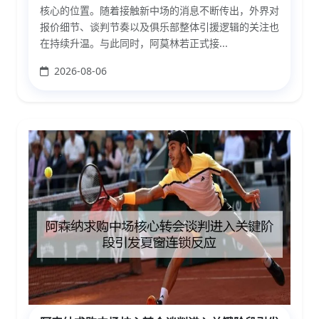
核心的位置。随着接触新中场的消息不断传出，外界对
报价细节、谈判节奏以及俱乐部整体引援逻辑的关注也
在持续升温。与此同时，阿莫林若正式接...
2026-08-06