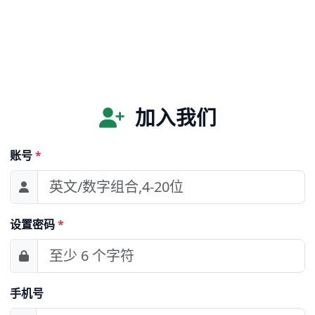
加入我们
账号
*
设置密码
*
手机号