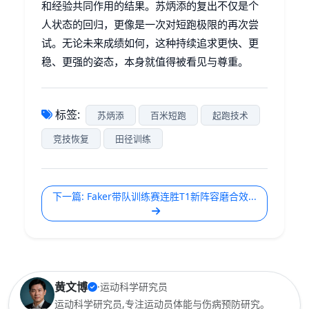
和经验共同作用的结果。苏炳添的复出不仅是个
人状态的回归，更像是一次对短跑极限的再次尝
试。无论未来成绩如何，这种持续追求更快、更
稳、更强的姿态，本身就值得被看见与尊重。
标签:
苏炳添
百米短跑
起跑技术
竞技恢复
田径训练
下一篇: Faker带队训练赛连胜T1新阵容磨合效...
黄文博
·
运动科学研究员
运动科学研究员,专注运动员体能与伤病预防研究。