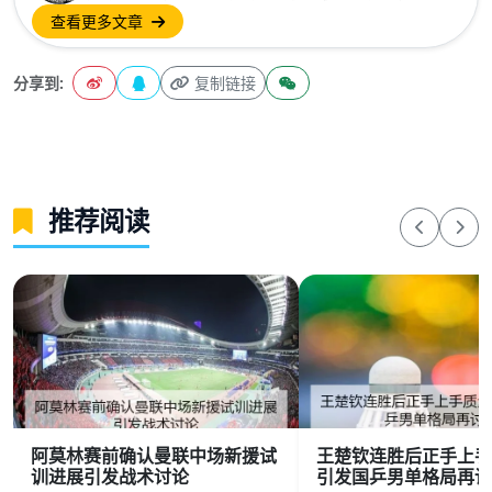
查看更多文章
分享到:
复制链接
推荐阅读
阿莫林赛前确认曼联中场新援试
王楚钦连胜后正手上手
训进展引发战术讨论
引发国乒男单格局再讨