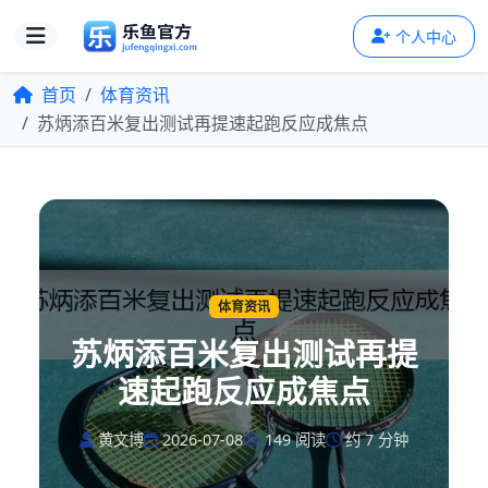
个人中心
首页
体育资讯
苏炳添百米复出测试再提速起跑反应成焦点
体育资讯
苏炳添百米复出测试再提
速起跑反应成焦点
黄文博
2026-07-08
149 阅读
约 7 分钟