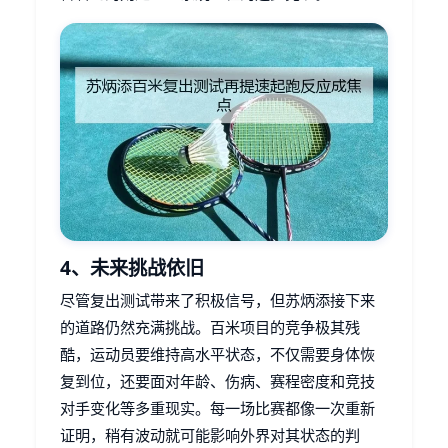
4、未来挑战依旧
尽管复出测试带来了积极信号，但苏炳添接下来
的道路仍然充满挑战。百米项目的竞争极其残
酷，运动员要维持高水平状态，不仅需要身体恢
复到位，还要面对年龄、伤病、赛程密度和竞技
对手变化等多重现实。每一场比赛都像一次重新
证明，稍有波动就可能影响外界对其状态的判