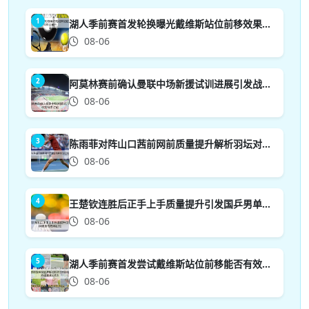
1
湖人季前赛首发轮换曝光戴维斯站位前移效果全解析
08-06
2
阿莫林赛前确认曼联中场新援试训进展引发战术讨论
08-06
3
陈雨菲对阵山口茜前网前质量提升解析羽坛对决胜负手
08-06
4
王楚钦连胜后正手上手质量提升引发国乒男单格局再讨论
08-06
5
湖人季前赛首发尝试戴维斯站位前移能否有效提升进攻效率
08-06